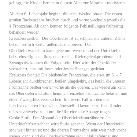
gelingt, die Kinder bereits in diesem Alter zur Mitarbeit motivieren.
Ab dem 6. Lebensjahr beginnt die erste Wechselphase: Die ersten
großen Backenzähne brechen durch und vorne wechseln jeweils die
4 Frontzähne. Ab dann können folgende Fehlstellungen frühzeitig
behandelt werden:
Kreuzbiss seitlich: Der Oberkiefer ist zu schmal, die unteren Zähne
beißen seitlich weiter außen als die oberen. Das
Oberkieferwachstum kann gehemmt werden und der Unterkiefer
beißt einseitig nach links oder rechts. Kiefergelenkprobleme und
Zwangsbiss können die Folgen sein. Hier wird der Oberkiefer
verbreitert, also mit losen oder festen Spangen gedehnt.
Kreuzbiss frontal: Die bleibenden Frontzähne, die etwa im 6. – 7.
Lebensjahr durchbrechen, beißen umgekehrt, das heißt, die unteren
Frontzähne beißen weiter vorne als die oberen. Das wiederum kann
das Oberkieferwachstum hemmen, einzelne Frontzähne belasten und
einen Zwangsbiss verursachen. In diesem Fall werden die
falschverzahnten Frontzähne überstellt. Davon betroffene Kinder
müssen zeitweise rund um die Uhr eine lose Spange tragen.
Große Stufe: Der Abstand der Oberkieferfrontzähne zu den
Unterkieferfrontzähnen wird Stufe genannt. Wenn der Unterkiefer
sehr weit hinten ist und die oberen Frontzähne sehr weit nach vorne
stehen, dann sind die Oberkieferzähne sehr unfallgefährdet und