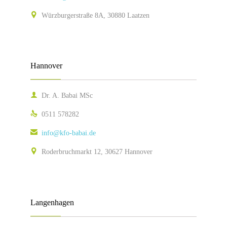

Würzburgerstraße 8A, 30880 Laatzen
Hannover

Dr. A. Babai MSc

0511 578282

info@kfo-babai.de

Roderbruchmarkt 12, 30627 Hannover
Langenhagen