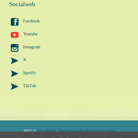
Socialweb

Facebook

Youtube

Instagram

X

Spotify

TikTok
2025 ©
Kfo-Babai | Fachpraxis für Kieferorthopädie