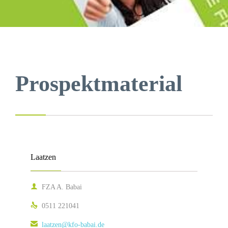
Prospektmaterial
Laatzen

FZA A. Babai

0511 221041

laatzen@kfo-babai.de