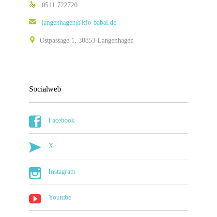

0511 722720

langenhagen@kfo-babai.de

Ostpassage 1, 30853 Langenhagen
Socialweb

Facebook

X

Instagram

Youtube