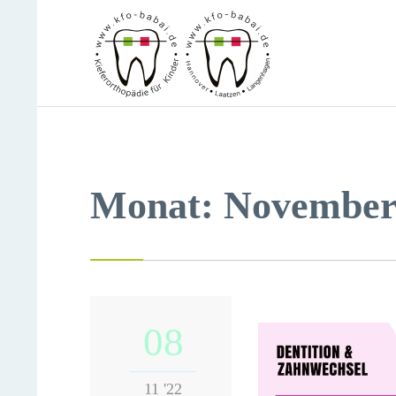
Monat:
November
08
11 '22