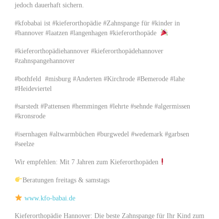
jedoch dauerhaft sichern.
#kfobabai ist #kieferorthopädie #Zahnspange für #kinder in
#hannover #laatzen #langenhagen #kieferorthopäde
#kieferorthopädiehannover #kieferorthopädehannover
#zahnspangehannover
#bothfeld #misburg #Anderten #Kirchrode #Bemerode #lahe
#Heideviertel
#sarstedt #Pattensen #hemmingen #lehrte #sehnde #algermissen
#kronsrode
#isernhagen #altwarmbüchen #burgwedel #wedemark #garbsen
#seelze
Wir empfehlen: Mit 7 Jahren zum Kieferorthopäden
Beratungen freitags & samstags
www.kfo-babai.de
Kieferorthopädie Hannover: Die beste Zahnspange für Ihr Kind zum