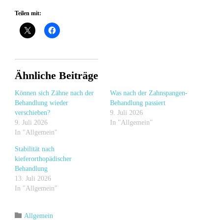
Teilen mit:
Ähnliche Beiträge
Können sich Zähne nach der
Was nach der Zahnspangen-
Behandlung wieder
Behandlung passiert
verschieben?
9. Juli 2026
9. Juli 2026
In "Allgemein"
In "Allgemein"
Stabilität nach
kieferorthopädischer
Behandlung
13. Juli 2026
In "Allgemein"
Category

Allgemein