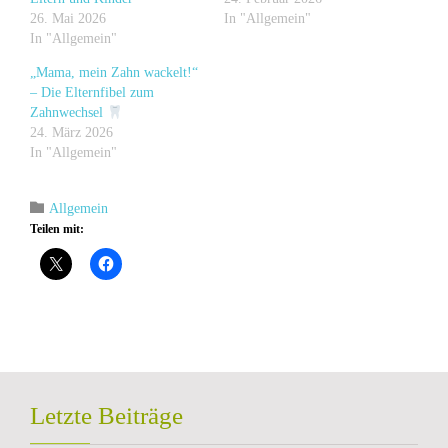
26. Mai 2026
In "Allgemein"
In "Allgemein"
„Mama, mein Zahn wackelt!“
– Die Elternfibel zum
Zahnwechsel
24. März 2026
In "Allgemein"
Category

Allgemein
Teilen mit:
Letzte Beiträge