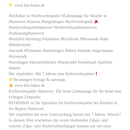
www.kfo-babai.de
#kfobabai ist #kieferorthopädie #Zahnspange für #kinder in
#hannover #laatzen #langenhagen #kieferorthopäde
#kieferorthopädiehannover #kieferorthopädehannover
#zahnspangehannover
#bothfeld #misburg #Anderten #Kirchrode #Bemerode #lahe
#Heideviertel
#sarstedt #Pattensen #hemmingen #lehrte #sehnde #algermissen
#kronsrode
#isernhagen #altwarmbüchen #burgwedel #wedemark #garbsen
#seelze
Wir empfehlen: Mit 7 Jahren zum Kieferorthopäden
Beratungen freitags & samstags
www.kfo-babai.de
Kieferorthopädie Hannover: Die beste Zahnspange für Ihr Kind zum
richtigen Zeitpunkt
KFOBABAI ist Ihr Spezialist für Kieferorthopädie bei Kindern in
der Region Hannover.
Wir empfehlen die erste Untersuchung bereits mit 7 Jahren. Warum?
In diesem Alter erscheinen die ersten bleibenden Zähne, und
schwere Zahn- oder Kieferfehlstellungen können wir mit einer