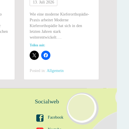
13. Juli 2026
13. Jul
o
Wie eine moderne Kieferorthopädie-
Wann sol
Praxis arbeitet Moderne
vereinbar
r
Kieferorthopädie hat sich in den
unsicher,
schen
letzten Jahren stark
für…
weiterentwickelt….
Teilen mit
Teilen mit:
Posted i
Posted in:
Allgemein
Socialweb

Facebook