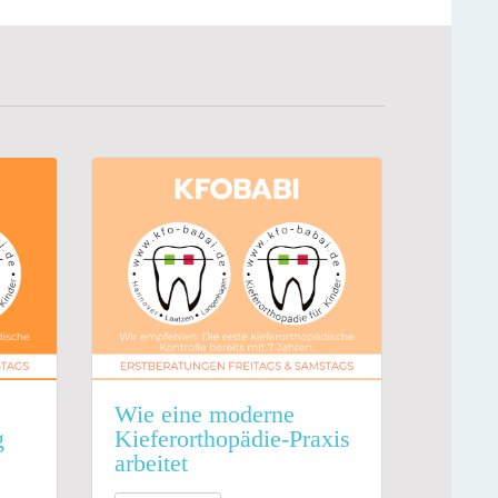
Wie eine moderne
Wann 
g
Kieferorthopädie-Praxis
einen
arbeitet
verei