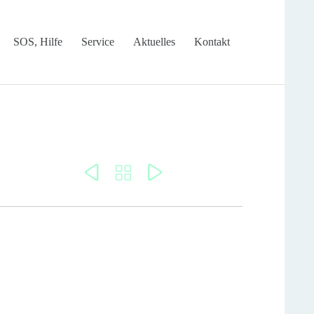
Skip
SOS, Hilfe
Service
Aktuelles
Kontakt
to
content


