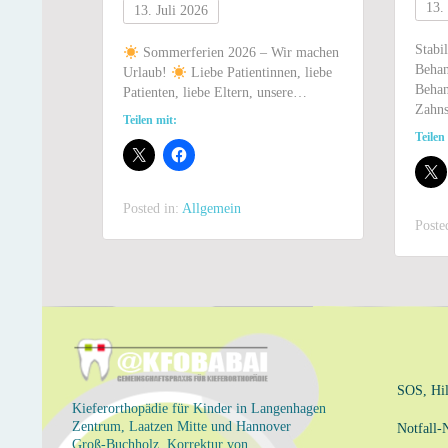
13.
13. Juli 2026
Stabi
Sommerferien 2026 – Wir machen
Behan
Urlaub!
Liebe Patientinnen, liebe
Behan
Patienten, liebe Eltern, unsere…
Zahns
Teilen mit:
Teilen
Posted in:
Allgemein
Poste
SOS, Hil
Kieferorthopädie für Kinder in Langenhagen
Zentrum, Laatzen Mitte und Hannover
Notfall
Groß-Buchholz. Korrektur von