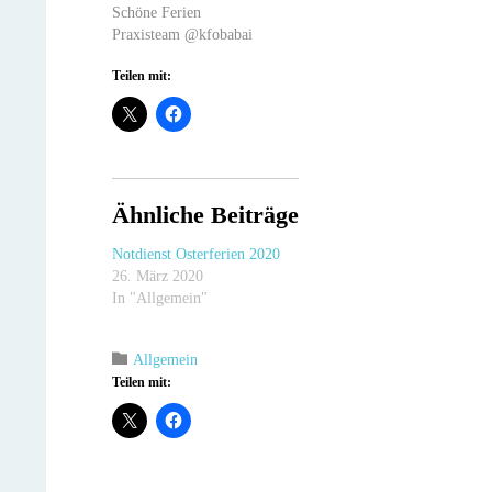
Schöne Ferien
Praxisteam @kfobabai
Teilen mit:
Ähnliche Beiträge
Notdienst Osterferien 2020
26. März 2020
In "Allgemein"
Category

Allgemein
Teilen mit: