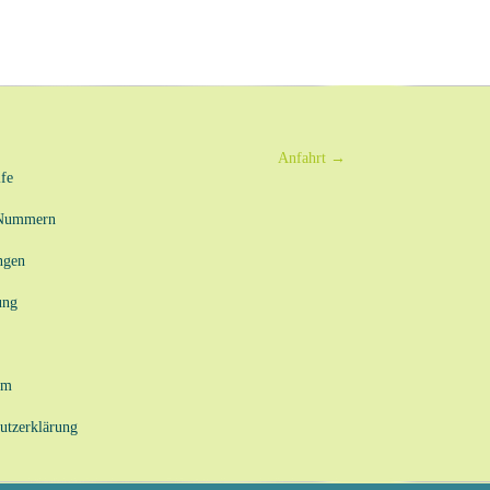
Anfahrt
→
fe
-Nummern
ngen
ung
um
utzerklärung