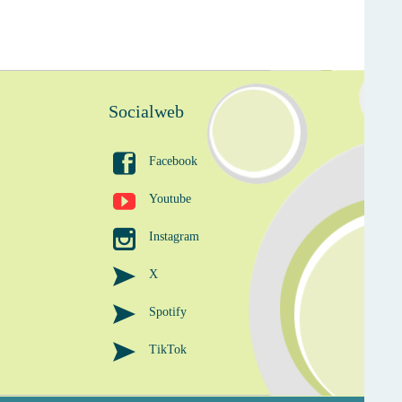
Socialweb

Facebook

Youtube

Instagram

X

Spotify

TikTok