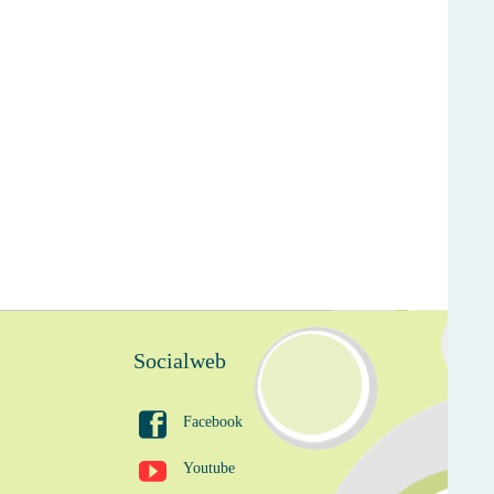
Socialweb

Facebook

Youtube