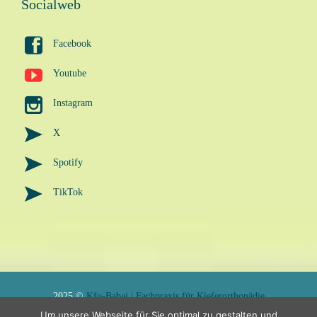
Socialweb

Facebook

Youtube

Instagram

X

Spotify

TikTok
2025 ©
Kfo-Babai | Fachpraxis für Kieferorthopädie
Um unsere Webseite für Sie optimal zu gestalten und