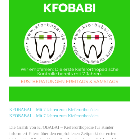
KFOBABAI – Mit 7 Jahren zum Kieferorthopäden
KFOBABAI – Mit 7 Jahren zum Kieferorthopäden
Die Grafik von KFOBABAI – Kieferorthopädie für Kinder
informiert Eltern über den empfohlenen Zeitpunkt der ersten