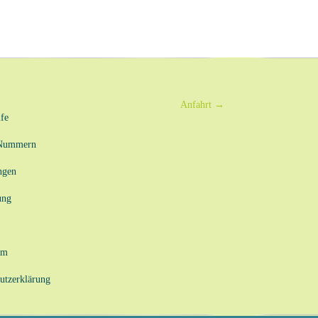
Anfahrt
→
fe
-Nummern
ngen
ung
um
utzerklärung