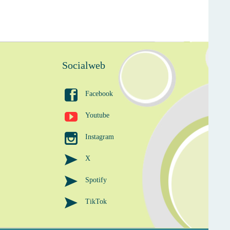
Socialweb

Facebook

Youtube

Instagram

X

Spotify

TikTok